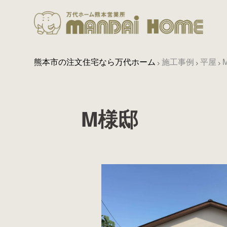
熊本市の注文住宅なら万代ホーム
施工事例
平屋
>
>
>
M様邸